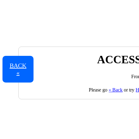
ACCESS
BACK
«
Fro
Please go
« Back
or try
H